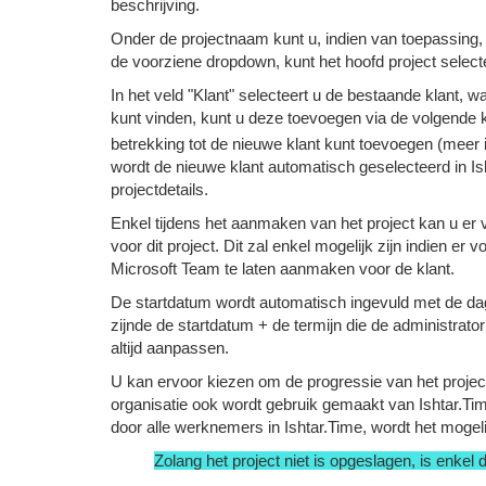
beschrijving.
Onder de projectnaam kunt u, indien van toepassing, 
de voorziene dropdown, kunt het hoofd project select
In het veld "Klant" selecteert u de bestaande klant, w
kunt vinden, kunt u deze toevoegen via de volgende
betrekking tot de nieuwe klant kunt toevoegen (meer i
wordt de nieuwe klant automatisch geselecteerd in Ish
projectdetails.
Enkel tijdens het aanmaken van het project kan u er
voor dit project. Dit zal enkel mogelijk zijn indien 
Microsoft Team te laten aanmaken voor de klant.
De startdatum wordt automatisch ingevuld met de da
zijnde de startdatum + de termijn die de administrator
altijd aanpassen.
U kan ervoor kiezen om de progressie van het project 
organisatie ook wordt gebruik gemaakt van Ishtar.Time.
door alle werknemers in Ishtar.Time, wordt het mogeli
Zolang het project niet is opgeslagen, is enkel d