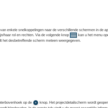
t van enkele snelkoppelingen naar de verschillende schermen in de app
ijn/haar rol en rechten. Via de volgende knop
kan u het menu op
rdt het desbetreffende scherm meteen weergegeven.
echterbovenhoek op de
knop. Het projectdetailscherm wordt geope
wordt bijgehouden. In de eerste tab vindt u de meest essentiële informa