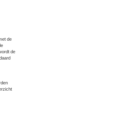
met de
de
wordt de
ndaard
rden
erzicht