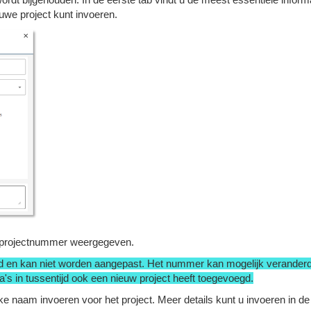
uwe project kunt invoeren.
het projectnummer weergegeven.
 en kan niet worden aangepast. Het nummer kan mogelijk veranderd 
a's in tussentijd ook een nieuw project heeft toegevoegd.
ke naam invoeren voor het project. Meer details kunt u invoeren in de