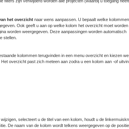
le filters zijn verwijderd worden alle projecten (waarbij u toegang heeft
an het overzicht
naar wens aanpassen. U bepaalt welke kolommen
ergegeven. Ook geeft u aan op welke kolom het overzicht moet worden
pagina worden weergegeven. Deze aanpassingen worden automatisch
e stellen.
bestaande kolommen terugvinden in een menu overzicht en kiezen we
Het overzicht past zich meteen aan zodra u een kolom aan -of uitvink
ijzigen, selecteert u de titel van een kolom, houdt u de linkermuisk
sitie. De naam van de kolom wordt telkens weergegeven op de positi