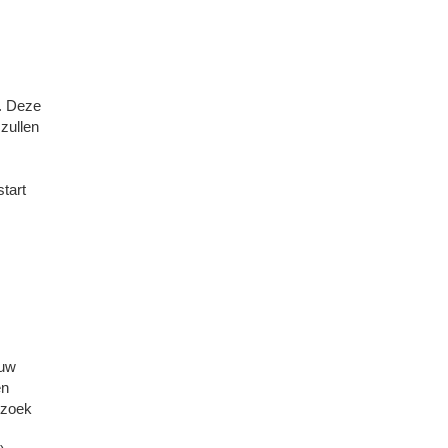
s. Deze
zullen
tart
 uw
en
 zoek