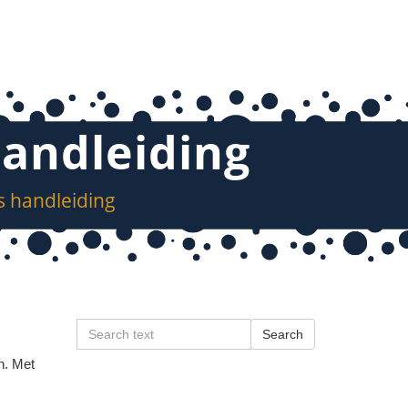
handleiding
s handleiding
n. Met