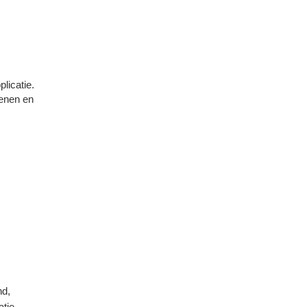
licatie.
enen en
nd,
tie,