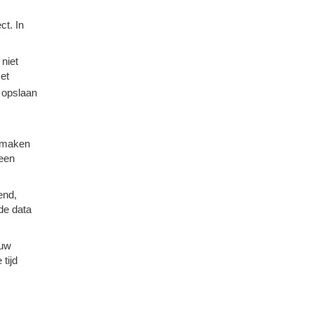
ct. In
 niet
et
t opslaan
e maken
 een
end,
ide data
 uw
tijd