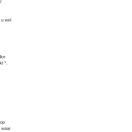
)
 u wel
lke
t *.
nop
e waar