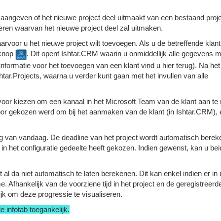
aangeven of het nieuwe project deel uitmaakt van een bestaand proje
eren waarvan het nieuwe project deel zal uitmaken.
aarvoor u het nieuwe project wilt toevoegen. Als u de betreffende klant
 knop
. Dit opent Ishtar.CRM waarin u onmiddellijk alle gegevens m
nformatie voor het toevoegen van een klant vind u hier terug). Na he
tar.Projects, waarna u verder kunt gaan met het invullen van alle
 voor kiezen om een kanaal in het Microsoft Team van de klant aan t
er voor gekozen werd om bij het aanmaken van de klant (in Ishtar.CRM),
g van vandaag. De deadline van het project wordt automatisch berek
 in het configuratie gedeelte heeft gekozen. Indien gewenst, kan u be
al da niet automatisch te laten berekenen. Dit kan enkel indien er in
 Afhankelijk van de voorziene tijd in het project en de geregistreerde 
jk om deze progressie te visualiseren.
e infotab toegankelijk.