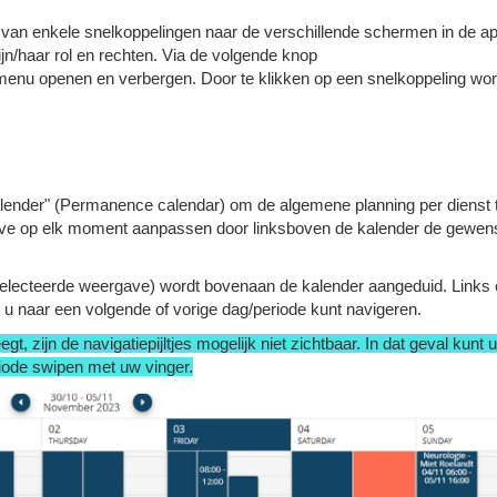
t van enkele snelkoppelingen naar de verschillende schermen in de app
ijn/haar rol en rechten. Via de volgende knop
menu openen en verbergen. Door te klikken op een snelkoppeling wor
alender" (Permanence calendar) om de algemene planning per dienst 
ave op elk moment aanpassen door linksboven de kalender de gewen
electeerde weergave) wordt bovenaan de kalender aangeduid. Links
u naar een volgende of vorige dag/periode kunt navigeren.
t, zijn de navigatiepijltjes mogelijk niet zichtbaar. In dat geval kunt u
iode swipen met uw vinger.