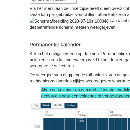
Via het menu aan de linkerzijde heeft u een overzich
Deze kan per gebruiker verschillen, afhankelijk van z
kan u het 
desbetreffende scherm meteen weergegeven.
Permanentie kalender
Klik in het navigatiemenu op de knop "Permanentiek
bekijken in een kalenderweergave. U kunt de weerg
weergave te selecteren.
De weergegeven dag/periode (afhankelijk van de ges
rechts hiervan worden pijltjes weergegeven waarmee 
Als u de kalender op een mobiel toestel raadpleeg
eenvoudig naar een volgende of vorige dag/per