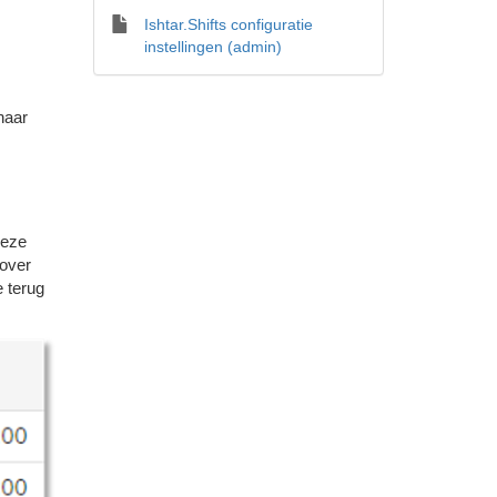
Ishtar.Shifts configuratie
instellingen (admin)
naar
Deze
 over
 terug