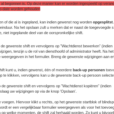
ze al begonnen is. Op deze manier kan er worden ingespeeld op vera
-to-date worden gehouden
 of die al is ingepland, kan indien gewenst nog worden
opgesplitst
.
f einduur. Na het opslaan zult u merken dat er naast de toegevoegde s
 niet ingeplande deel van de oorspronkelijke shift.
op de gewenste shift en vervolgens op "Wachtdienst bewerken" (indien
zigen, tenzijn u de rol van diensthoofd of administrator heeft. Na het
ie weergegeven in het formulier. Breng de gewenste wijzigingen aan e
hift kunt u, indien gewenst, één of meerdere
back-up personen
toev
nop te klikken, vervolgens kan u de gewenste back-up persoon selecte
 op de gewenste shift en vervolgens op "Wachtdienst kopiëren" (indien
slaag uw wijzigingen op via de knop 'Opslaan'.
e voegen. Hiervoor klikt u rechts, op het gewenste startblok of blindsp
ordt er een vergelijkbaar formulier weergegeven als voor het toevoe
en op welke momenten, de shift zal herhaald worden. Zo kunt u bijvoor