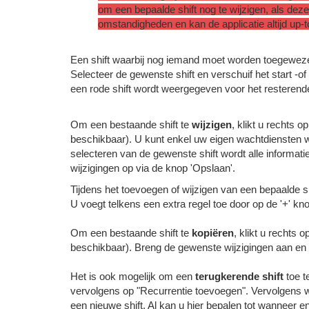
om een bepaalde shift nog te wijzigen, als de
omstandigheden en kan de applicatie altijd up
Een shift waarbij nog iemand moet worden toegewezen
Selecteer de gewenste shift en verschuif het start -o
een rode shift wordt weergegeven voor het resterende,
Om een bestaande shift te
wijzigen
, klikt u rechts 
beschikbaar). U kunt enkel uw eigen wachtdiensten wij
selecteren van de gewenste shift wordt alle informat
wijzigingen op via de knop 'Opslaan'.
Tijdens het toevoegen of wijzigen van een bepaalde s
U voegt telkens een extra regel toe door op de '+' k
Om een bestaande shift te
kopiëren
, klikt u rechts
beschikbaar). Breng de gewenste wijzigingen aan en 
Het is ook mogelijk om een
terugkerende shift
toe t
vervolgens op "Recurrentie toevoegen". Vervolgens w
een nieuwe shift. Al kan u hier bepalen tot wanneer 