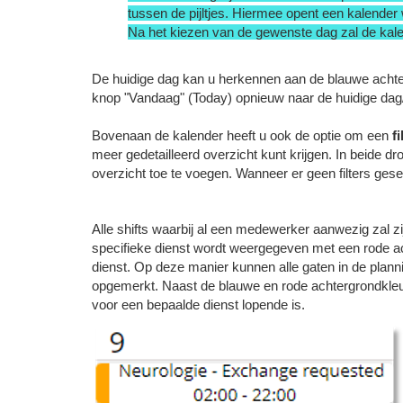
tussen de pijltjes. Hiermee opent een kalender
Na het kiezen van de gewenste dag zal de kale
De huidige dag kan u herkennen aan de blauwe achte
knop "Vandaag" (Today) opnieuw naar de huidige dag
Bovenaan de kalender heeft u ook de optie om een
fi
meer gedetailleerd overzicht kunt krijgen. In beide
overzicht toe te voegen. Wanneer er geen filters gese
Alle shifts waarbij al een medewerker aanwezig zal 
specifieke dienst wordt weergegeven met een rode ach
dienst. Op deze manier kunnen alle gaten in de plann
opgemerkt. Naast de blauwe en rode achtergrondkleur
voor een bepaalde dienst lopende is.