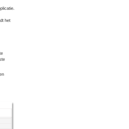
licatie.
dt het
te
ste
 en