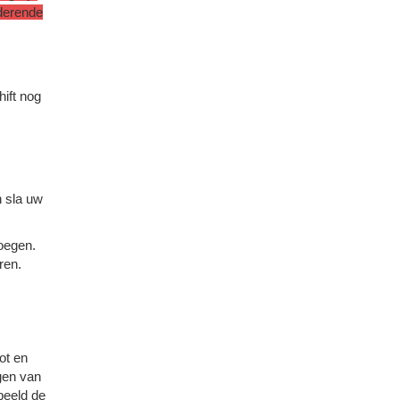
nderende
hift nog
n sla uw
oegen.
ren.
ot en
gen van
beeld de