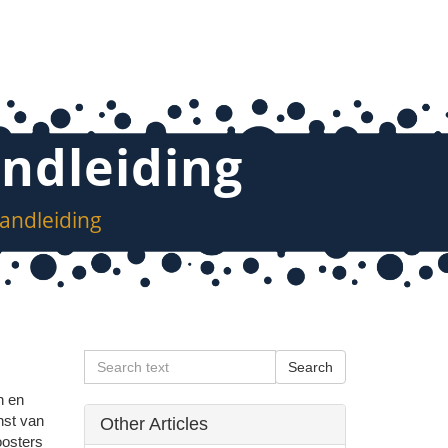
andleiding
handleiding
n en
nst van
Other Articles
oosters