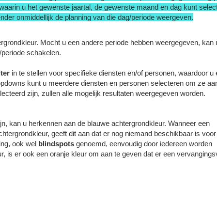
 waarin u het gewenste jaartal, de gewenste maand en dag kunt selec
nder onmiddellijk de planning van die dag/periode weergeven.
rgrondkleur. Mocht u een andere periode hebben weergegeven, kan u
/periode schakelen.
lter
in te stellen voor specifieke diensten en/of personen, waardoor u
 dropdowns kunt u meerdere diensten en personen selecteren om ze aa
lecteerd zijn, zullen alle mogelijk resultaten weergegeven worden.
zijn, kan u herkennen aan de blauwe achtergrondkleur. Wanneer een
tergrondkleur, geeft dit aan dat er nog niemand beschikbaar is voor
ing, ook wel
blindspots
genoemd, eenvoudig door iedereen
worden
, is er ook een oranje kleur om aan te geven dat er een vervanging