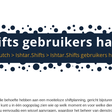
ifts gebruikers h
utch
>
Ishtar.Shifts
>
Ishtar.Shifts gebruikers 
die behoefte hebben aan een moeiteloze shiftplanning, gericht bijsture
e kunt u in één oogopslag zien wie op welk moment en voor welke die
t u eenvoudig een wissel aanvragen, waardoor het beheer van dienstr