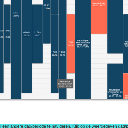
ar een andere dag/periode te navigeren. Klik op de weergegeven dag/