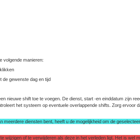
de volgende manieren:
klikken
t de gewenste dag en tijd
 nieuwe shift toe te voegen. De dienst, start -en einddatum zijn re
troleert het systeem op eventuele overlappende shifts. Zorg ervoor da
van meerdere diensten bent, heeft u de mogelijkheid om de geselectee
te wijzigen of te verwijderen als deze in het verleden ligt. Het is wel m