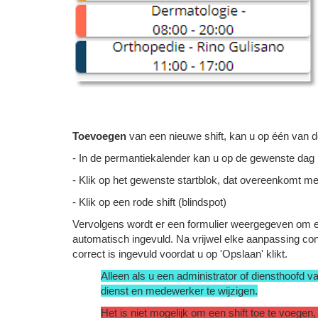
Toevoegen
van een nieuwe shift, kan u op één van 
- In de permantiekalender kan u op de gewenste dag 
- Klik op het gewenste startblok, dat overeenkomt me
- Klik op een rode shift (blindspot)
Vervolgens wordt er een formulier weergegeven om een
automatisch ingevuld. Na vrijwel elke aanpassing con
correct is ingevuld voordat u op 'Opslaan' klikt.
Alleen als u een administrator of diensthoofd 
dienst en medewerker te wijzigen.
Het is niet mogelijk om een shift toe te voegen, 