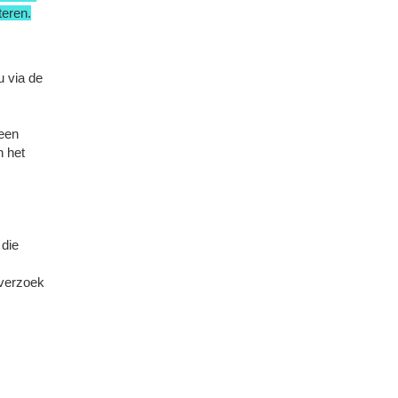
teren.
 via de
 een
n het
 die
sverzoek