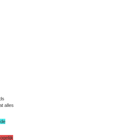
eds
t alles
rde
ogelijk