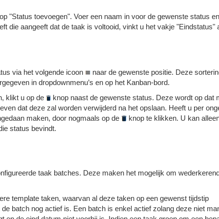
nop "Status toevoegen". Voer een naam in voor de gewenste status e
eft die aangeeft dat de taak is voltooid, vinkt u het vakje "Eindstatus" 
atus via het volgende icoon
naar de gewenste positie. Deze sorteri
ergegeven in dropdownmenu’s en op het Kanban-bord.
, klikt u op de
knop naast de gewenste status. Deze wordt op dat
geven dat deze zal worden verwijderd na het opslaan. Heeft u per ong
 ongedaan maken, door nogmaals op de
knop te klikken. U kan allee
die status bevindt.
econfigureerde taak batches. Deze maken het mogelijk om wederkeren
ere template taken, waarvan al deze taken op een gewenst tijdstip
 batch nog actief is. Een batch is enkel actief zolang deze niet ma
igt en de eind datum niet voorbij is. Indien een taak groep om een bep