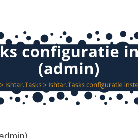
ks configuratie i
(admin)
>
Ishtar.Tasks
>
Ishtar.Tasks configuratie inst
(admin)