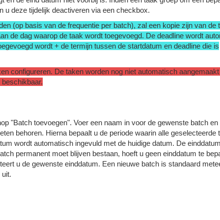
n u deze tijdelijk deactiveren via een checkbox.
n (op basis van de frequentie per batch), zal een kopie zijn van de 
n aan de dag waarop de taak wordt toegevoegd. De deadline wordt aut
oegevoegd wordt + de termijn tussen de startdatum en deadline die is
ken configureren. De taken worden nog niet automatisch aangemaakt
et beschikbaar.
knop "Batch toevoegen". Voer een naam in voor de gewenste batch en
oeten behoren. Hierna bepaalt u de periode waarin alle geselecteerde 
um wordt automatisch ingevuld met de huidige datum. De einddatu
atch permanent moet blijven bestaan, hoeft u geen einddatum te bepa
cteert u de gewenste einddatum. Een nieuwe batch is standaard mete
uit.