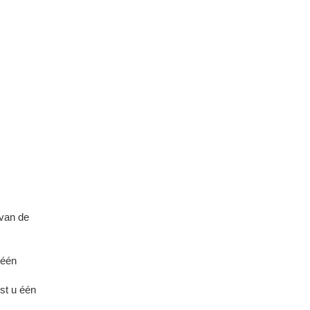
 van de
 één
st u één