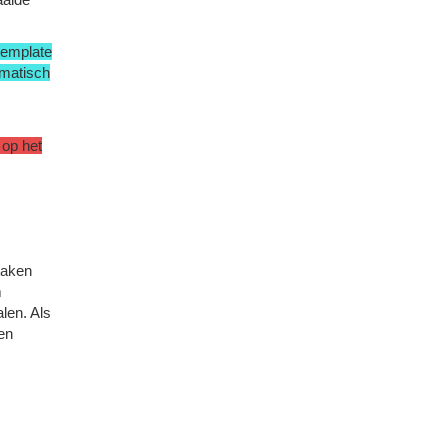
template
omatisch
 op het
taken
m
len. Als
en