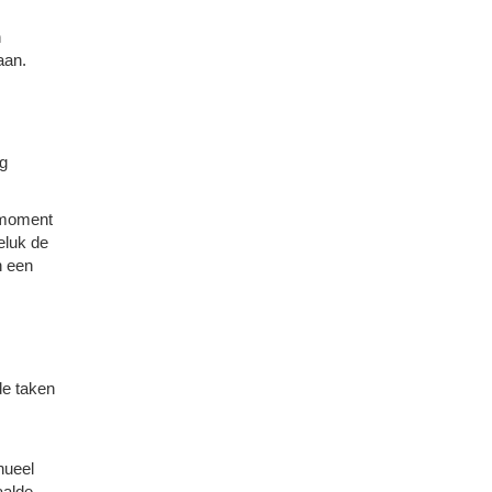
n
aan.
ng
 moment
eluk de
n een
de taken
nueel
aalde