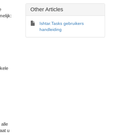
Other Articles
e
elijk:
Ishtar.Tasks gebruikers
handleiding
nkele
alle
aat u