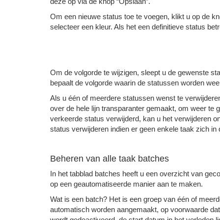
deze op via de knop “Opslaan”.
Om een nieuwe status toe te voegen, klikt u op de k
selecteer een kleur. Als het een definitieve status betr
Om de volgorde te wijzigen, sleept u de gewenste st
bepaalt de volgorde waarin de statussen worden we
Als u één of meerdere statussen wenst te verwijderen
over de hele lijn transparanter gemaakt, om weer te 
verkeerde status verwijderd, kan u het verwijderen
status verwijderen indien er geen enkele taak zich in 
Beheren van alle taak batches
In het tabblad batches heeft u een overzicht van g
op een geautomatiseerde manier aan te maken.
Wat is een batch? Het is een groep van één of meerd
automatisch worden aangemaakt, op voorwaarde dat de
wordt gedeactiveerd, de start datum in het verleden l