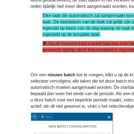
reden tijdelijk niet meer dient aangemaakt worden, ka
Elke taak die automatisch zal aangemaakt worde
taak. De startdatum van de taak zal gelijk zij
ingevuld op basis van de dag waarop de taak t
ingesteld op de template taak.
🔔 Op dit moment kunt u enkel batches met ta
gewenste tijdstip, deze functionaliteit is nog ni
Om een
nieuwe batch
toe te voegen, klikt u op de 
selecteer vervolgens alle taken die tot deze batch m
automatisch moeten aangemaakt worden. De startdat
bepaald dan weer het einde van de periode. Als een b
u deze batch voor een beperkte periode maakt, sele
actief; als dit niet gewenst is, vinkt u het selectievakje 