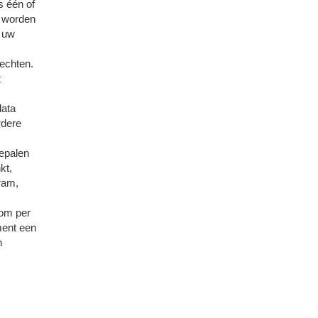
s één of
e worden
s uw
rechten.
t
data
rdere
bepalen
kt,
ram,
 om per
ment een
n