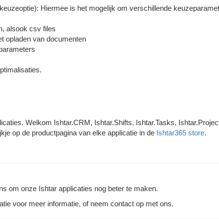
euzeoptie): Hiermee is het mogelijk om verschillende keuzeparamet
 alsook csv files
het opladen van documenten
 parameters
timalisaties.
aties. Welkom Ishtar.CRM, Ishtar.Shifts, Ishtar.Tasks, Ishtar.Projec
jkje op de productpagina van elke applicatie in de
Ishtar365 store
.
ns om onze Ishtar applicaties nog beter te maken.
tie voor meer informatie, of neem contact op met ons.