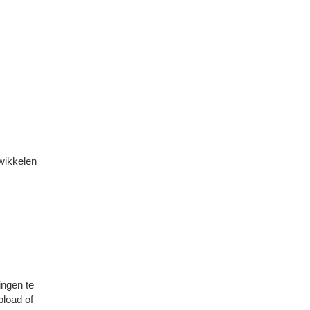
wikkelen
ingen te
pload of