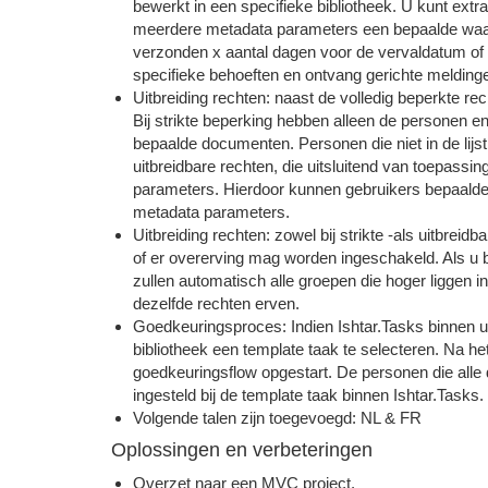
bewerkt in een specifieke bibliotheek. U kunt extra
meerdere metadata parameters een bepaalde waarde
verzonden x aantal dagen voor de vervaldatum of
specifieke behoeften en ontvang gerichte melding
Uitbreiding rechten: naast de volledig beperkte re
Bij strikte beperking hebben alleen de personen e
bepaalde documenten. Personen die niet in de lij
uitbreidbare rechten, die uitsluitend van toepass
parameters. Hierdoor kunnen gebruikers bepaald
metadata parameters.
Uitbreiding rechten: zowel bij strikte -als uitbreid
of er overerving mag worden ingeschakeld. Als u b
zullen automatisch alle groepen die hoger liggen 
dezelfde rechten erven.
Goedkeuringsproces: Indien Ishtar.Tasks binnen u
bibliotheek een template taak te selecteren. Na h
goedkeuringsflow opgestart. De personen die all
ingesteld bij de template taak binnen Ishtar.Tasks.
Volgende talen zijn toegevoegd: NL & FR
Oplossingen en verbeteringen
Overzet naar een MVC project.