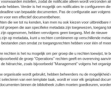
 voorwaarden instellen, zodat de notificatie alleen wordt verzonden al
 hebben. Verder is het mogelijk om notificaties te configureren di
 deadline van bepaalde documenten. Pas de configuratie aan volgen
en voor een effectief documentbeheer.
chten die we tot nu kenden, kan men nu ook kiezen voor uitbreidbare 
n/of groepen die aan specifieke metadata zijn toegewezen, toegang to
st zijn opgenomen, hebben vervolgens geen toegang. Met de nieuwe
ing zijn op metadata, kunt u rechten combineren op verschillende meta
e bestanden zien omdat ze toegangsrechten hebben voor één of mee
bare rechten is het nu mogelijk om per groep die u rechten toewijst, te 
ijvoorbeeld de groep "Operations" rechten geeft en overerving aanvin
in de hiërarchie, zoals bijvoorbeeld "Management" volgens het organig
w organisatie wordt gebruikt, hebben beheerders nu de mogelijkheid
et selecteren van een template taak, wordt er voor elk geüpload docu
e documenten binnen de bibliotheek zullen moeten goedkeuren, worde